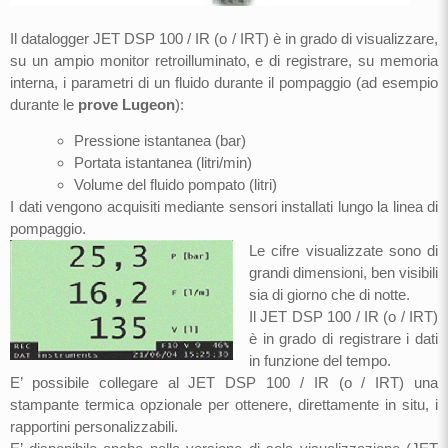
Il datalogger JET DSP 100 / IR (o / IRT) è in grado di visualizzare,
su un ampio monitor retroilluminato, e di registrare, su memoria
interna, i parametri di un fluido durante il pompaggio (ad esempio
durante le
prove Lugeon
):
Pressione istantanea (bar)
Portata istantanea (litri/min)
Volume del fluido pompato (litri)
I dati vengono acquisiti mediante sensori installati lungo la linea di
pompaggio.
Le cifre visualizzate sono di
grandi dimensioni, ben visibili
sia di giorno che di notte.
Il JET DSP 100 / IR (o / IRT)
è in grado di registrare i dati
in funzione del tempo.
E’ possibile collegare al JET DSP 100 / IR (o / IRT) una
stampante termica opzionale per ottenere, direttamente in situ, i
rapportini personalizzabili.