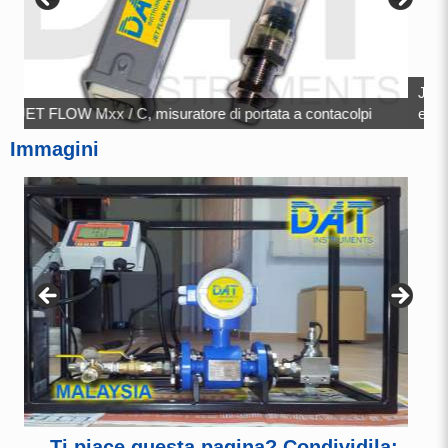
JET FLOWM xx / E, mis
tore di portata a contacolpi
elettromagnetico
Immagini
Ti piace questa pagina? Condividila: