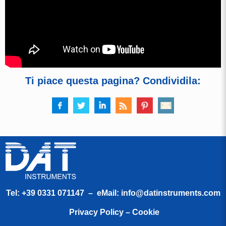
Ti piace questa pagina? Condividila:
Tel:
+39 0331 071147
– eMail:
info@datinstruments.com
Privacy Policy – Cookie