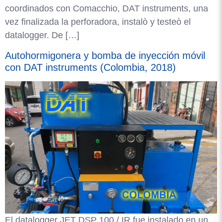
coordinados con Comacchio, DAT instruments, una
vez finalizada la perforadora, instalò y testeò el
datalogger. De […]
Autohormigonera y bomba de inyección móvil
con DAT instruments (Colombia, 2018)
El datalogger JET DSP 100 / IR fue instalado en un