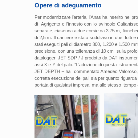
Opere di adeguamento
Per modernizzare l’arteria, l’Anas ha inserito nei p
di Agrigento e l’innesto con lo svincolo Caltanis
separate, ciascuna a due corsie da 3,75 m, fianche
di 2,5 m. Il cantiere è stato suddiviso in due lotti e
stati eseguiti pali di diametro 800, 1.200 e 1.500 m
precisione, con una tolleranza di 10 cm sulla profo
datalogger JET SDP / J prodotto da DAT instruments,
assi X e Y del palo. “L’adozione di questa strument
JET DEPTH – ha commentato Amedeo Valoroso, fonda
corretta esecuzione dei pali sia per quanto riguarda l
portata di qualsiasi impresa, ma allo stesso tempo c