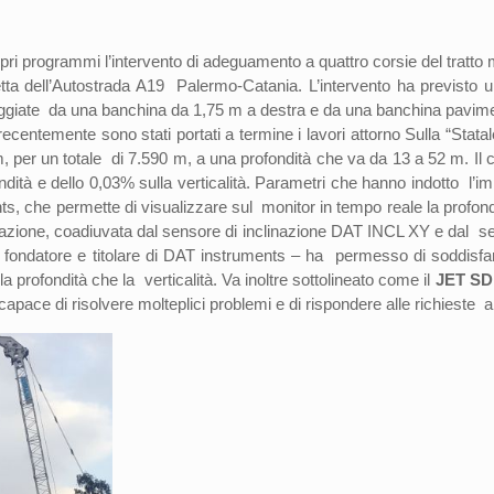
ropri programmi l’intervento di adeguamento a quattro corsie del trat
setta dell’Autostrada A19 Palermo-Catania. L’intervento ha previst
ggiate da una banchina da 1,75 m a destra e da una banchina paviment
 recentemente sono stati portati a termine i lavori attorno Sulla “Statale
m, per un totale di 7.590 m, a una profondità che va da 13 a 52 m. Il 
ndità e dello 0,03% sulla verticalità. Parametri che hanno indotto l’i
 che permette di visualizzare sul monitor in tempo reale la profondit
azione, coadiuvata dal sensore di inclinazione DAT INCL XY e dal senso
tore e titolare di DAT instruments – ha permesso di soddisfare le
a profondità che la verticalità. Va inoltre sottolineato come il
JET SDP
apace di risolvere molteplici problemi e di rispondere alle richieste a