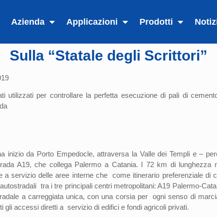
Azienda
Applicazioni
Prodotti
Notiz
Sulla “Statale degli Scrittori”
019
 utilizzati per controllare la perfetta esecuzione di pali di cemen
ada
ha inizio da Porto Empedocle, attraversa la Valle dei Templi e – per
strada A19, che collega Palermo a Catania. I 72 km di lunghezza ra
 a servizio delle aree interne che come itinerario preferenziale di co
enti autostradali tra i tre principali centri metropolitani: A19 Palerm
adale a carreggiata unica, con una corsia per ogni senso di marcia,
li accessi diretti a servizio di edifici e fondi agricoli privati.