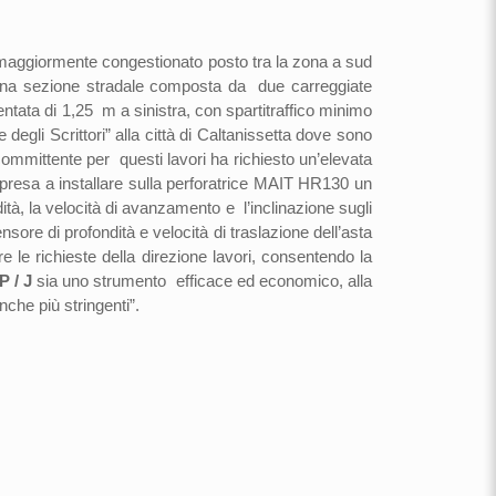
to maggiormente congestionato posto tra la zona a sud
o una sezione stradale composta da due carreggiate
ata di 1,25 m a sinistra, con spartitraffico minimo
 degli Scrittori” alla città di Caltanissetta dove sono
committente per questi lavori ha richiesto un’elevata
mpresa a installare sulla perforatrice MAIT HR130 un
à, la velocità di avanzamento e l’inclinazione sugli
re di profondità e velocità di traslazione dell’asta
 richieste della direzione lavori, consentendo la
 / J
sia uno strumento efficace ed economico, alla
nche più stringenti”.