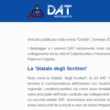
Articolo pubblicato sulla rivista “OnSite”, Gennaio 2
I datalogger e i sensori DAT instruments sono stati
collegamento tra la città di Caltanissetta e l’Autostr
Palermo-Catania.
La ‘Statale degli Scrittori’
Nota come la Statale “degli Scrittori”, la SS 640 
termina in corrispondenza dell’innesto con l’auto
regionale, caratterizzandosi sia come asse stradale
viario principale dell’isola costituito dai collegam
La vecchia statale 640 presentava una sezione str
erano assicurati da svincoli a raso ed erano frequenti g