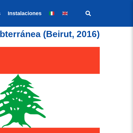
s
Instalaciones
terránea (Beirut, 2016)