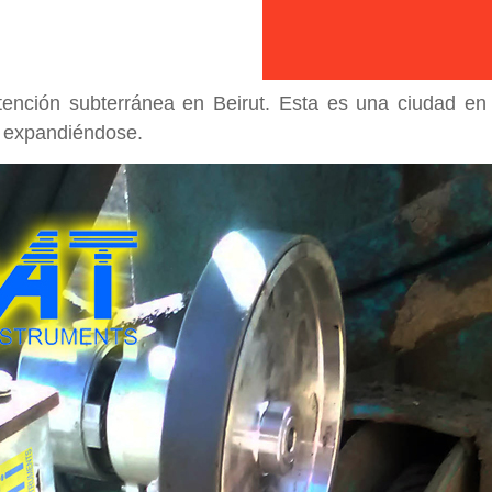
ención subterránea en Beirut. Esta es una ciudad en fa
e expandiéndose.