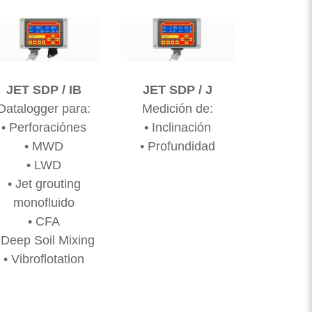
JET SDP / IB
JET SDP / J
Datalogger para:
Medición de:
• Perforaciónes
• Inclinación
• MWD
• Profundidad
• LWD
• Jet grouting
monofluido
• CFA
 Deep Soil Mixing
• Vibroflotation