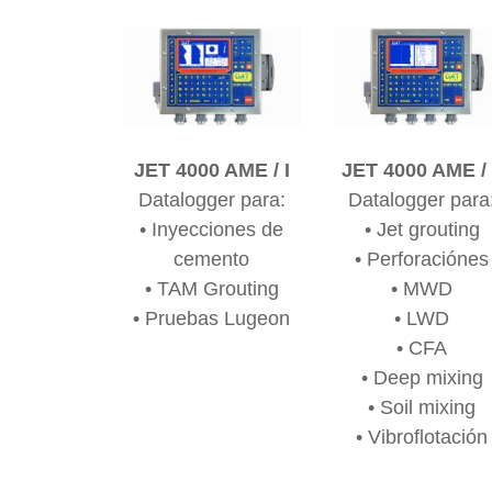
JET 4000 AME / I
JET 4000 AME /
Datalogger para:
Datalogger para
• Inyecciones de
• Jet grouting
cemento
• Perforaciónes
• TAM Grouting
• MWD
• Pruebas Lugeon
• LWD
• CFA
• Deep mixing
• Soil mixing
• Vibroflotación